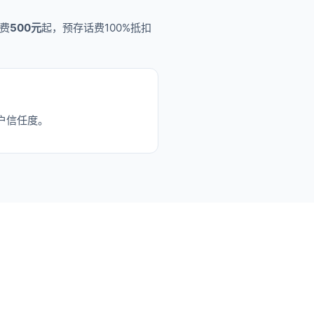
费
500元
起，预存话费100%抵扣
户信任度。