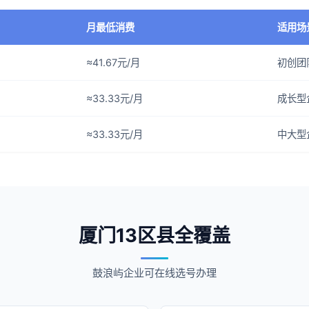
月最低消费
适用场
≈41.67元/月
初创团
≈33.33元/月
成长型
≈33.33元/月
中大型
厦门13区县全覆盖
鼓浪屿企业可在线选号办理