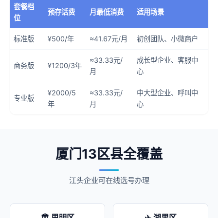
套餐档
预存话费
月最低消费
适用场景
位
标准版
¥500/年
≈41.67元/月
初创团队、小微商户
≈33.33元/
成长型企业、客服中
商务版
¥1200/3年
月
心
¥2000/5
≈33.33元/
中大型企业、呼叫中
专业版
年
月
心
厦门13区县全覆盖
江头企业可在线选号办理
🏛️ 思明区
✈️ 湖里区