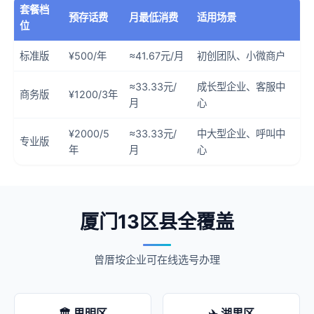
套餐档
预存话费
月最低消费
适用场景
位
标准版
¥500/年
≈41.67元/月
初创团队、小微商户
≈33.33元/
成长型企业、客服中
商务版
¥1200/3年
月
心
¥2000/5
≈33.33元/
中大型企业、呼叫中
专业版
年
月
心
厦门13区县全覆盖
曾厝垵企业可在线选号办理
🏛️ 思明区
✈️ 湖里区