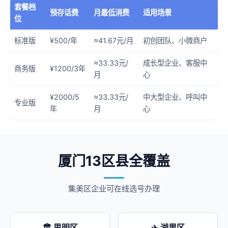
套餐档
预存话费
月最低消费
适用场景
位
标准版
¥500/年
≈41.67元/月
初创团队、小微商户
≈33.33元/
成长型企业、客服中
商务版
¥1200/3年
月
心
¥2000/5
≈33.33元/
中大型企业、呼叫中
专业版
年
月
心
厦门13区县全覆盖
集美区企业可在线选号办理
🏛️ 思明区
✈️ 湖里区